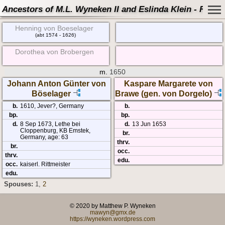
Ancestors of M.L. Wyneken II and Eslinda Klein - Famil
Henning von Boeselager
(abt 1574 - 1626)
Dorothea von Brobergen
m.
1650
Johann Anton Günter von
Kaspare Margarete von
Böselager
Brawe (gen. von Dorgelo)
b.
1610, Jever?, Germany
b.
bp.
bp.
d.
8 Sep 1673, Lethe bei
d.
13 Jun 1653
Cloppenburg, KB Emstek,
br.
Germany, age: 63
thrv.
br.
occ.
thrv.
edu.
occ.
kaiserl. Rittmeister
edu.
Spouses:
1
,
2
© 2020 by Matthew P. Wyneken
mawyn@gmx.de
https://wyneken.wordpress.com