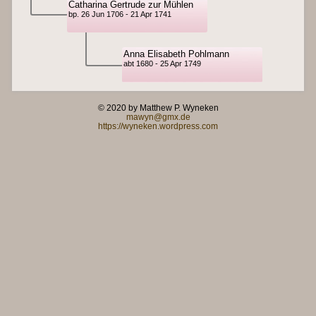
Catharina Gertrude zur Mühlen
bp. 26 Jun 1706 - 21 Apr 1741
Anna Elisabeth Pohlmann
abt 1680 - 25 Apr 1749
© 2020 by Matthew P. Wyneken
mawyn@gmx.de
https://wyneken.wordpress.com